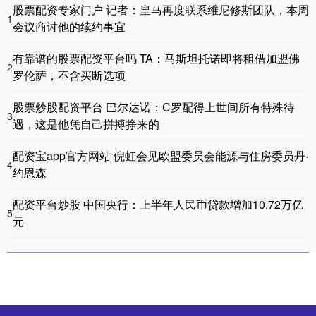
股票配资专家门户 记者：皇马再度联系维尼修斯团队，本周
1
会议商讨他的续约事宜
有靠谱的股票配资平台吗 TA：马斯坦托诺即将租借加盟佛
2
罗伦萨，不含买断选项
股票炒股配资平台 巴尔达诺：C罗配得上世间所有特殊待
3
遇，这是他凭自己拼搏挣来的
配资宝app官方网站 倪虹会见欧盟委员会能源与住房委员丹·
4
约恩森
配资平台炒股 中国央行：上半年人民币贷款增加10.72万亿
5
元