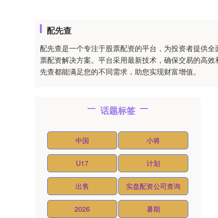
配先查
配先查是一个专注于股票配资的平台，为投资者提供全面
票配资解决方案。平台采用最新技术，确保交易的高效
先查都能满足您的不同需求，助您实现财富增值。
话题标签
中国
小将
U17
计划
出售
实盘配资公司查询
2026
暑期