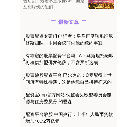
苦后甜，最虐不是撒糖CP，而是
互相疗伤的他们
最新文章
股票配资专家门户 记者：皇马再度联系维尼
1
修斯团队，本周会议商讨他的续约事宜
有靠谱的股票配资平台吗 TA：马斯坦托诺即
2
将租借加盟佛罗伦萨，不含买断选项
股票炒股配资平台 巴尔达诺：C罗配得上世
3
间所有特殊待遇，这是他凭自己拼搏挣来的
配资宝app官方网站 倪虹会见欧盟委员会能
4
源与住房委员丹·约恩森
配资平台炒股 中国央行：上半年人民币贷款
5
增加10.72万亿元