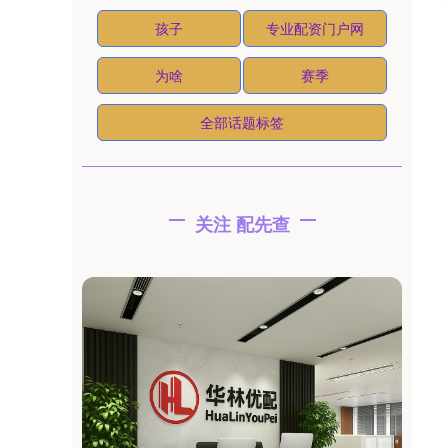
孩子
专业配资门户网
为啥
赛季
全部话题标签
关注 配先查