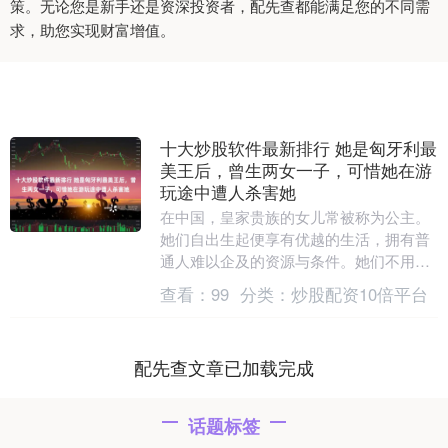
策。无论您是新手还是资深投资者，配先查都能满足您的不同需
求，助您实现财富增值。
十大炒股软件最新排行 她是匈牙利最
美王后，曾生两女一子，可惜她在游
玩途中遭人杀害她
在中国，皇家贵族的女儿常被称为公主。
她们自出生起便享有优越的生活，拥有普
通人难以企及的资源与条件。她们不用为
明天是否会饥肠辘辘而担忧，只需要学习
查看：
99
分类：
炒股配资10倍平台
一些礼仪和规矩，....
配先查文章已加载完成
话题标签