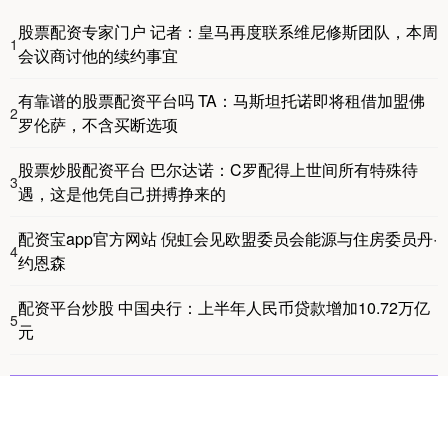
股票配资专家门户 记者：皇马再度联系维尼修斯团队，本周
1
会议商讨他的续约事宜
有靠谱的股票配资平台吗 TA：马斯坦托诺即将租借加盟佛
2
罗伦萨，不含买断选项
股票炒股配资平台 巴尔达诺：C罗配得上世间所有特殊待
3
遇，这是他凭自己拼搏挣来的
配资宝app官方网站 倪虹会见欧盟委员会能源与住房委员丹·
4
约恩森
配资平台炒股 中国央行：上半年人民币贷款增加10.72万亿
5
元