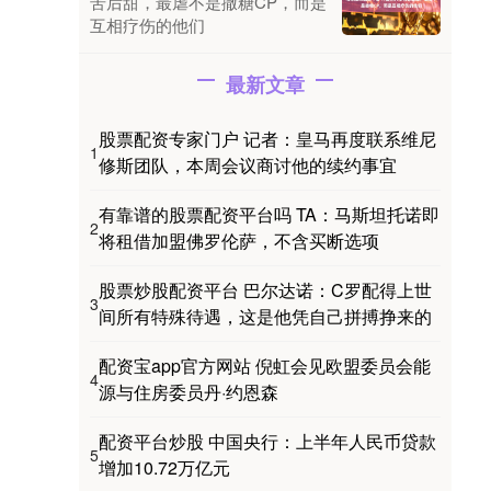
苦后甜，最虐不是撒糖CP，而是
互相疗伤的他们
最新文章
股票配资专家门户 记者：皇马再度联系维尼
1
修斯团队，本周会议商讨他的续约事宜
有靠谱的股票配资平台吗 TA：马斯坦托诺即
2
将租借加盟佛罗伦萨，不含买断选项
股票炒股配资平台 巴尔达诺：C罗配得上世
3
间所有特殊待遇，这是他凭自己拼搏挣来的
配资宝app官方网站 倪虹会见欧盟委员会能
4
源与住房委员丹·约恩森
配资平台炒股 中国央行：上半年人民币贷款
5
增加10.72万亿元