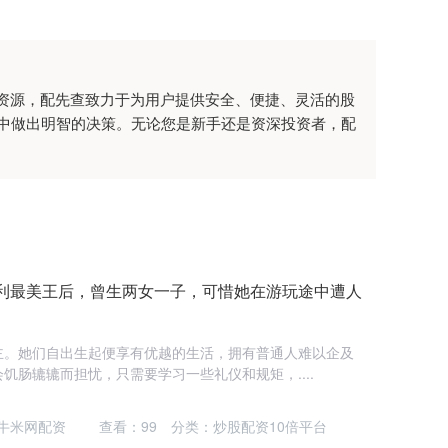
势资源，配先查致力于为用户提供安全、便捷、灵活的股
中做出明智的决策。无论您是新手还是资深投资者，配
牙利最美王后，曾生两女一子，可惜她在游玩途中遭人
主。她们自出生起便享有优越的生活，拥有普通人难以企及
饥肠辘辘而担忧，只需要学习一些礼仪和规矩，....
牛米网配资
查看：
99
分类：
炒股配资10倍平台