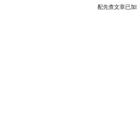
配先查文章已加